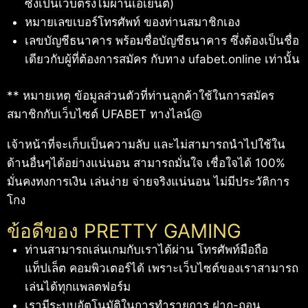
ซึ่งเป็นเว็บตรงไม่ผ่านเอเยนต์)
หมายเลขเบอร์โทรศัพท์ ของท่านสมาชิกเอง
เลขบัญชีธนาคาร พร้อมชื่อบัญชีธนาคาร ซึ่งต้องเป็นชื่อ
เดียวกับผู้ที่ต้องการสมัคร กับทาง ufabet.online เท่านั้น
** หมายเหตุ ข้อมูลส่วนตัวที่ท่านลูกค้าใช้ในการสมัคร
สมาชิกกับเว็บไซต์ UFABET ทางไลน์@
เจ้าหน้าที่จะเก็บเป็นความลับ และไม่สามารถนำไปใช้ใน
ด้านอื่นๆได้อย่างแน่นอน สามารถมั่นใจ เชื่อใจได้ 100%
มั่นคงทงการเงิน เล่นง่าย จ่ายจริงแน่นอน ไม่มีประวัติการ
โกง
ข้อดีของ PRETTY GAMING
ท่านสามารถเล่นเกมกับเราได้ผ่าน โทรศัพท์มือถือ
แท็ปเล็ต คอมพิวเตอร์ได้ เพราะเว็บไซต์ของเราสามารถ
เล่นได้ทุกแพลตฟอร์ม
เรามีระบบอัตโนมัติในการทำรายการ ฝาก-ถอน