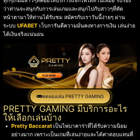
ทุกๆเกมมีสาวๆที่คอยให้บริการแจกไพ่ให้ท่านเสมอ รับรอง
ว่าท่านจะสนุกกับการเล่นเกมและสนุกไปกับสาวๆที่คัด
หน้าตามาให้ท่านได้รับชม สมัครกับเราวันนี้ง่ายๆ ผ่าน
ระบบ
UFABET
เว็บการันตีความมั่นคงทางการเงิน เล่นง่าย
ได้เงินจริงแน่นอน
ทดลองเล่น PRETTY GAMING
PRETTY GAMING มีบริการอะไร
ให้เลือกเล่นบ้าง
Pretty Baccarat
เป็นไพ่บาคาร่าที่ได้รับความนิยม
อย่างมาก เพราะเป็นเกมที่เล่นง่ายและได้ค่าตอบแทนที่