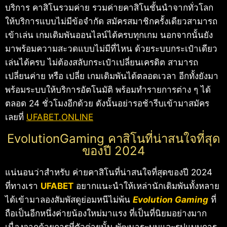
บริการ คาสิโนรวมค่าย รวมค่ายคาสิโนชั้นนำจากทั่วโลก
ให้บริการแบบไม่มีข้อจำกัด สมัครสมาชิกครั้งเดียวสามารถ
เข้าเล่น เกมเดิมพันออนไลน์ได้ครบทุกเกม นอกจากนั้นยัง
มาพร้อมความสะวดแบบไม่มีที่ไหน ด้วยระบบกระเป๋าเดียว
เล่นได้ครบ ไม่ต้องสลับกระเป๋าเปลี่ยนเครดิต สามารถ
เปลี่ยนค่าย หรือ เปลี่ย เกมเดิมพันได้ตลอดเวลา อีกทั้งยังมา
พร้อมระบบให้บริการอัตโนมัติ พร้อมทำรายการต่าง ๆ ได้
ตลอด 24 ชั่วโมงอีกด้วย ดังนั้นอย่ารอช้ารีบเข้ามาสมัคร
เลยที่
UFABET.ONLINE
EvolutionGaming คาสิโนที่น่าสนใจที่สุด
ของปี 2024
แน่นอนว่าสำหรับ ค่ายคาสิโนที่น่าสนใจที่สุดของปี 2024
ที่ทางเรา
UFABET
อยากแนะนำให้เหล่านักเดิมพันทั้งหลาย
ได้เข้ามาลองสัมพัสดูย่อมหนีไม่พ้น
Evolution Gaming
ที่
ถือเป็นอีกหนึ่งค่ายน้องใหม่มาแรง ที่เป็นที่นิยมอย่างมาก
เนื่องจากด้วยการที่ตัวค่ายนั้น พัฒนาระบบและรูปแบบการ