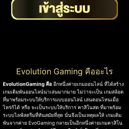
Evolution Gaming คืออะไร
EvolutionGaming คือ
อีกหนึ่งค่ายเกมออนไลน์ ที่ได้สร้าง
เกมเดิมพันออนไลน์น่าเล่นมากมาย ไม่ว่าจะเป็น เกมสล้อต
ที่มาพร้อมระบบให้บริการแบบออนไลน์ เล่นตอนไหนเมื่อ
ไหร่ก้ได้ หรือ จะเป็นระบบให้บริการ คาสิโนสด ที่มาพร้อม
ระบบไลฟ์สตรีมที่ทันสมัยที่สุด นั่นจึงเป็นเหตุผลให้ เกมเดิม
พันจากค่าย EvoGaming กลายเป็นอีกหนึ่งค่ายเกมคาสิโน