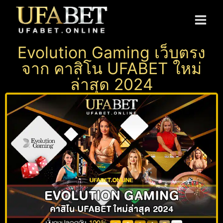
Evolution Gaming เว็บตรง
จาก คาสิโน UFABET ใหม่
ล่าสุด 2024