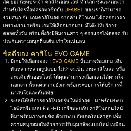
สด ยอดนิยมประจำ คาสิโนออนไลน์ ทั่วโลก ซึ่งแน่นอนว่า
สำหรับใครที่สมัครสมาชิกกับ
UFABET
ของเราก็สามารถ
ร่วมสนุก กับ เกมคาสิโนสด จากค่ายอีโวเกม ได้ตลอดเวลา
เพราะเรามาพร้อมเกมให้เลือกมากมาย มีโต๊ะให้บริการ
ตลอดทั้งวัน พร้อมทั้งยังมีทีมงานสาว ๆ คอยแจกไพ่ตลอด รับ
ประกันความสนุกตื่นเต้น เร้าใจแน่นอน
ข้อดีของ คาสิโน EVO GAME
มีเกมให้เลือกเยอะ :
EVO GAME
นั้นมาพร้อมเกม เดิม
พันหลากหลายรูปแบบ ไม่ว่าจะเป็น เกมคาสิโนสด หรือ
เกมเดิมพันออนไลน์ ให้คุณสามารถเลือกเล่นได้ตามใจ
นอกจากนั้นแต่ละเกมยังมาพร้อมระบบการให้บริการที่
น่าสนใจและทันสมัย
ระบบให้บริการคาสิโนสดรุ่นใหม่ล่าสุด : มาพร้อมระบบ
ไลฟ์สตรีมแบบ Full-HD เตรียมพบกับ คาสิโนออนไลน์
ที่มาพร้อมภาพคมชัด ด้วยระบบอัพเดตใหม่ล่าสุด เพิ่ม
ความสนุกสมจริงด้วยการปรับมุมกล้องแบบใหม่ เหมือน