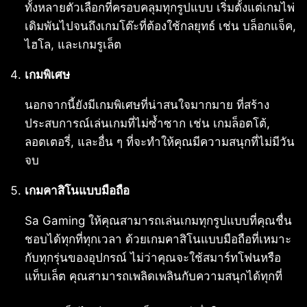
ทั้งหลายตัวเลือกที่ครอบคลุมทุกรูปแบบ เริ่มตั้งแต่เกมไพ่
เดิมพันไปจนถึงเกมโต๊ะที่ต้องใช้กลยุทธ์ เช่น บล็อกแจ็ค,
ไฮโล, และเกมรูเล็ต
เกมพิเศษ
นอกจากนี้ยังมีเกมพิเศษที่น่าสนใจมากมาย ที่สร้าง
ประสบการณ์เล่นเกมที่ไม่ซ้ำซาก เช่น เกมล็อตโต้,
ลอตเตอรี่, และอื่น ๆ ที่จะทำให้คุณมีความสนุกที่ไม่มีวัน
จบ
เกมคาสิโนแบบมือถือ
Sa Gaming ให้คุณสามารถเล่นเกมทุกรูปแบบที่คุณชื่น
ชอบได้ทุกที่ทุกเวลา ด้วยเกมคาสิโนแบบมือถือที่เหมาะ
กับทุกรุ่นของอุปกรณ์ ไม่ว่าคุณจะใช้สมาร์ทโฟนหรือ
แท็บเล็ต คุณสามารถเพลิดเพลินกับความสนุกได้ทุกที่