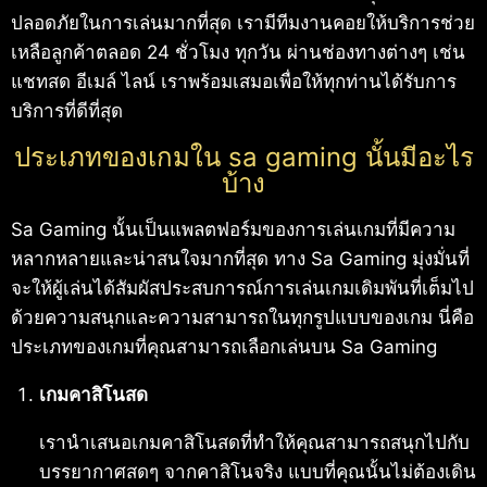
ปลอดภัยในการเล่นมากที่สุด เรามีทีมงานคอยให้บริการช่วย
เหลือลูกค้าตลอด 24 ชั่วโมง ทุกวัน ผ่านช่องทางต่างๆ เช่น
แชทสด อีเมล์ ไลน์ เราพร้อมเสมอเพื่อให้ทุกท่านได้รับการ
บริการที่ดีที่สุด
ประเภทของเกมใน sa gaming นั้นมีอะไร
บ้าง
Sa Gaming นั้นเป็นแพลตฟอร์มของการเล่นเกมที่มีความ
หลากหลายและน่าสนใจมากที่สุด ทาง Sa Gaming มุ่งมั่นที่
จะให้ผู้เล่นได้สัมผัสประสบการณ์การเล่นเกมเดิมพันที่เต็มไป
ด้วยความสนุกและความสามารถในทุกรูปแบบของเกม นี่คือ
ประเภทของเกมที่คุณสามารถเลือกเล่นบน Sa Gaming
เกมคาสิโนสด
เรานำเสนอเกมคาสิโนสดที่ทำให้คุณสามารถสนุกไปกับ
บรรยากาศสดๆ จากคาสิโนจริง แบบที่คุณนั้นไม่ต้องเดิน