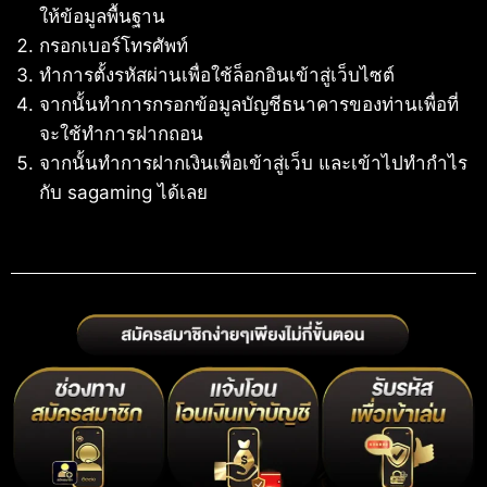
ให้ข้อมูลพื้นฐาน
กรอกเบอร์โทรศัพท์
ทำการตั้งรหัสผ่านเพื่อใช้ล็อกอินเข้าสู่เว็บไซต์
จากนั้นทำการกรอกข้อมูลบัญชีธนาคารของท่านเพื่อที่
จะใช้ทำการฝากถอน
จากนั้นทำการฝากเงินเพื่อเข้าสู่เว็บ และเข้าไปทำกำไร
กับ sagaming ได้เลย