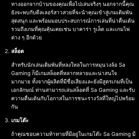
ทางออกจากบ้านของคุณเพื่อไปเล่นจริงๆ นอกจากนี้คุณ
ยังจะพบกับดีลเลอร์สาวสวยที่จะนำคุณเข้าสู่เกมเดิมพัน
สุดสนุก และพร้อมมอบประสบการณ์การเล่นที่น่าตื่นเต้น
รวมถึงเกมที่คุณคุ้นเคยเช่น บาคาร่า รูเล็ต และเกมไพ่
ต่าง ๆ อีกด้วย
สล็อต
สำหรับนักเล่นเดิมพันที่หลงใหลในการหมุนวงล้อ Sa
Gaming ก็มีเกมสล็อตที่หลากหลายและน่าสนใจ
มากมาย ทั้งจากผู้ผลิตที่มีชื่อเสียงและยังมีสูตรเกมที่เป็น
เอกลักษณ์ ท่านสามารถเล่นสล็อตที่ Sa Gaming และรับ
ความตื่นเต้นกับโอกาสในการชนะรางวัลที่ใหญ่ไปพร้อม
กัน
เกมโต๊ะ
ถ้าคุณชอบความท้าทายที่มีอยู่ในเกมโต๊ะ Sa Gaming มี