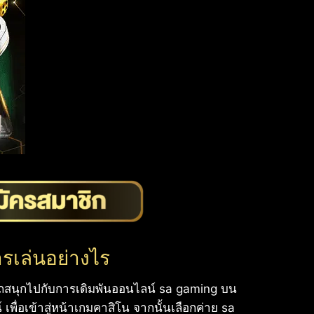
ารเล่นอย่างไร
ารถสนุกไปกับการเดิมพันออนไลน์ sa gaming บน
เพื่อเข้าสู่หน้าเกมคาสิโน จากนั้นเลือกค่าย sa