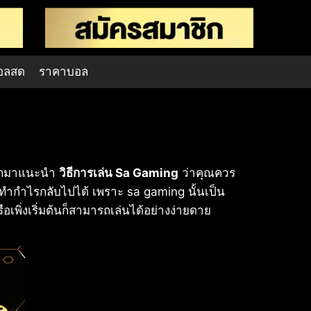
อลสด
ราคาบอล
งอยากมาแนะนำ
วิธีการเล่น Sa Gaming
ว่าคุณควร
รถทำกำไรกลับไปได้ เพราะ sa gaming นั้นเป็น
ิ่งเริ่มต้นก็สามารถเล่นได้อย่างง่ายดาย