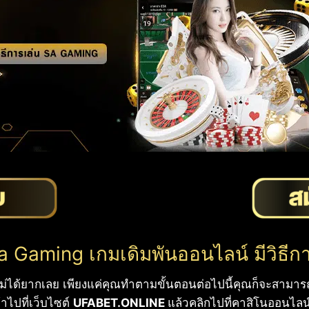
Sa Gaming เกมเดิมพันออนไลน์ มีวิธีก
ไม่ได้ยากเลย เพียงแค่คุณทำตามขั้นตอนต่อไปนี้คุณก็จะสาม
้าไปที่เว็บไซต์
UFABET.ONLINE
แล้วคลิกไปที่คาสิโนออนไลน์ 