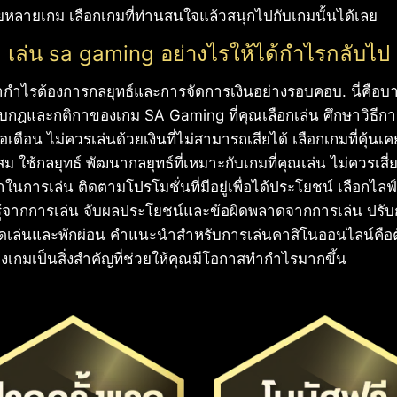
ลายเกม เลือกเกมที่ท่านสนใจแล้วสนุกไปกับเกมนั้นได้เลย
เล่น sa gaming อย่างไรให้ได้กำไรกลับไป
กำไรต้องการกลยุทธ์และการจัดการเงินอย่างรอบคอบ. นี่คือบ
และกติกาของเกม SA Gaming ที่คุณเลือกเล่น ศึกษาวิธีการเล่น
อเดือน ไม่ควรเล่นด้วยเงินที่ไม่สามารถเสียได้ เลือกเกมที่คุ้น
 ใช้กลยุทธ์ พัฒนากลยุทธ์ที่เหมาะกับเกมที่คุณเล่น ไม่ควรเส
าในการเล่น ติดตามโปรโมชั่นที่มีอยู่เพื่อได้ประโยชน์ เลือกไลฟ์
รู้จากการเล่น จับผลประโยชน์และข้อผิดพลาดจากการเล่น ปรับกล
ี, หยุดเล่นและพักผ่อน คำแนะนำสำหรับการเล่นคาสิโนออนไลน์คื
เกมเป็นสิ่งสำคัญที่ช่วยให้คุณมีโอกาสทำกำไรมากขึ้น