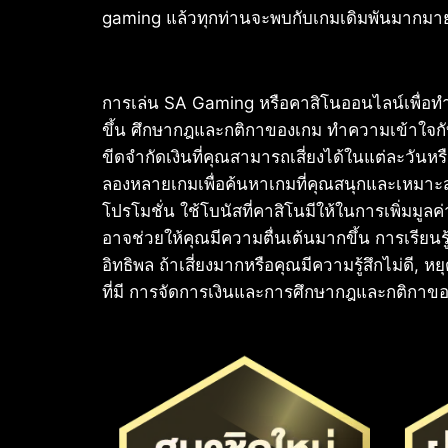
gaming แล้วทุกท่านจะพบกับเกมเดิมพันมากมายห
การเล่น SA Gaming หรือคาสิโนออนไลน์เพื่อทำ
ขึ้น ศึกษากฎและกติกาของเกม ทำความเข้าใจกับกฎ
ขีดจำกัดเงินที่คุณสามารถเสี่ยงได้ในแต่ละวันหรื
ลองหลายเกมเพื่อค้นหาเกมที่คุณสนุกและเหมาะสม
โปรโมชั่น ใช้โบนัสที่คาสิโนมีให้ในการเพิ่มมูลค่
อาจช่วยให้คุณมีความตื่นเต้นมากขึ้น การเรียน
อิทธิพล ถ้าเสี่ยงมากหรือคุณมีความรู้สึกไม่ด
ที่มี การจัดการเงินและการศึกษากฎและกติกาของ