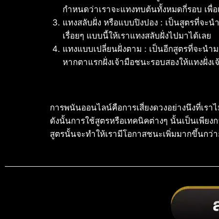
กำหนดว่าเราจะแทงทบต้นทั้งหมดกี่รอบ เพื่อ
แทงสลับฝั่ง หรือแบบปิงปอง : เป็นสูตรที่จะ
เรื่อยๆ แบบนี้ให้เราแทงสลับฝั่งไปมาได้เลย
แทงแบบเปลี่ยนฝั่งตาม : เป็นอีกสูตรที่จะน
หากตาแรกฝั่งเจ้ามือชนะรอบสองให้แทงฝั่งเจ้
การพนันออนไลน์คือการเสี่ยงดวงอย่างนึงที่เราไ
ดังนั้นการใช้สูตรหรือเทคนิคต่างๆ นั้นเป็นเพี
สูตรนั้นจะทำให้เรามีโอกาสชนะเพิ่มมากขึ้นกว่