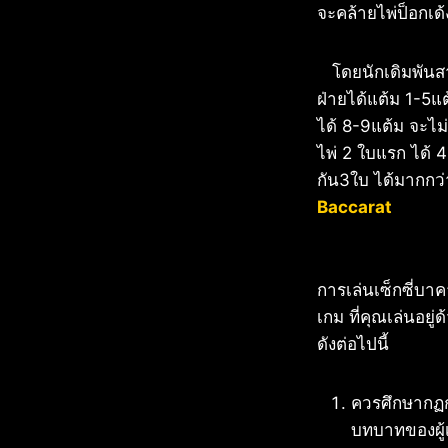
จะคล้ายไพ่ป็อกเด
โดยนักเดิมพันสาม
ฝ่ายได้แต้ม 1-5แต้
ได้ 8-9แต้ม จะไม่ต
ไพ่ 2 ใบแรก ได้ 4 
กัน3ใบ ได้มากกว่
Baccarat
การเล่นเซ็กซี่บา
เกม ที่คุณเล่นอยู
ดังต่อไปนี้
ควรศึกษากฏกต
บทบาทของผู้