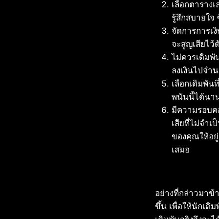
เลือกตารางเล
รู้สึกสบายใจ
จัดการการเงิ
จะสูญเสียไว้ด
ไม่ควรเดิมพั
ลงเงินไปจำนว
เลือกเดิมพันท
พนันนี้ได้นา
มีความรอบคอบ
เสียที่ไม่จำเ
ของคุณให้อยู
เสมอ
อย่างที่กล่าวมาข้
ขึ้น เพื่อให้นักเด