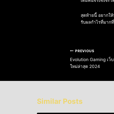
เดิมพันจริงจึงจะไ
สุดท้ายนี้ อยากใ
รับผลกำไรที่มากที
PREVIOUS
Evolution Gaming เว็
ใหม่ล่าสุด 2024
Similar Posts