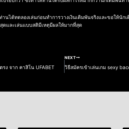
ด้เปรียบกว่า ซึ่งทำให้ท่านได้รับผลกำไรที่มากกว่านักเดิมพันท่า
ห้ท่านได้ทดลองเล่นก่อนทำการวางเงินเดิมพันจริงและขอให้นักเด
่สุดและเล่นแบบสติมีเหตุมีผลให้มากที่สุด
NEXT
บตรง จาก คาสิโน UFABET
วิธีสมัครเข้าเล่นเกม sexy bac