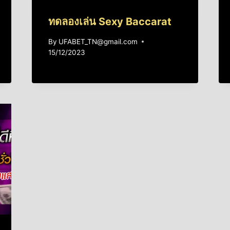
ทดลองเล่น Sexy Baccarat
By
UFABET_TN@gmail.com
15/12/2023