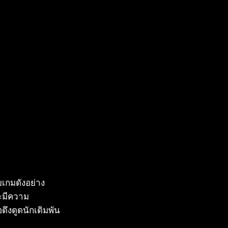
เกมดังอย่าง
ละมีความ
ดึงดูดนักเดิมพัน