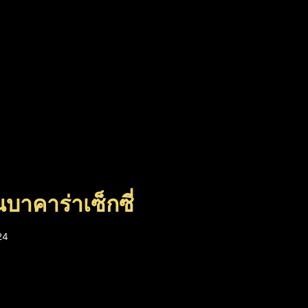
บาคาร่าเซ็กซี่
24